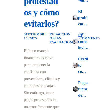
protestad
venta
… sin
os y cómo
El
asegu
probl
rar el
evitarlos?
ema
result
de
ado
SEPTIEMBRE
REDACCIÓN
NO
El
vende
15, 2025
ORSAN
COMMENTS
costo
EVALUACIONES
YET
r sin
invisi
condi
El buen manejo
ble de
ciones
financiero es clave
Crédi
financ
claras
para mantener la
to
iar a
de
comer
confianza con
tus
pago
cial en
proveedores, clientes y
cliente
Pagos
2026:
s
entidades bancarias.
fuera
Un
Sin embargo, tener
de
escen
pagos protestados es
plazo:
ario
un error frecuente que
Probl
de