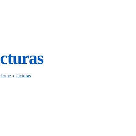
acturas
Home
facturas