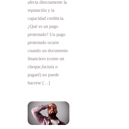
afecta directamente la
emas
bajo
de
reputación y la
creci
liquid
mient
capacidad crediticia.
ez en
o
¿Qué es un pago
2026
protestado? Un pago
protestado ocurre
cuando un documento
financiero (como un
cheque,factura o
pagaré) no puede
hacerse […]