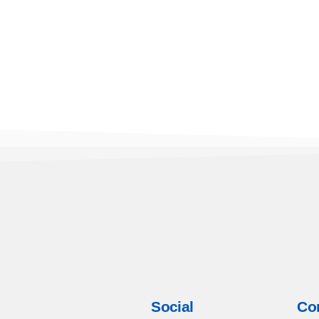
rvicios
Social
Co