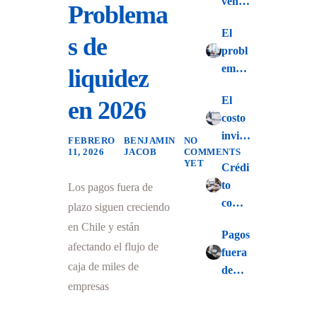
venta
Problema
… sin
El
asegu
s de
probl
rar el
ema
liquidez
result
de
ado
El
en 2026
vende
costo
r sin
invisi
condi
FEBRERO
BENJAMIN
NO
11, 2026
JACOB
COMMENTS
ble de
ciones
YET
Crédi
financ
claras
to
Los pagos fuera de
iar a
de
comer
tus
plazo siguen creciendo
pago
cial en
cliente
en Chile y están
Pagos
2026:
s
afectando el flujo de
fuera
Un
caja de miles de
de
escen
empresas
plazo:
ario
Probl
de