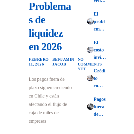
venta
Problema
… sin
El
asegu
s de
probl
rar el
ema
liquidez
result
de
ado
El
en 2026
vende
costo
r sin
invisi
condi
FEBRERO
BENJAMIN
NO
11, 2026
JACOB
COMMENTS
ble de
ciones
YET
Crédi
financ
claras
to
Los pagos fuera de
iar a
de
comer
tus
plazo siguen creciendo
pago
cial en
cliente
en Chile y están
Pagos
2026:
s
afectando el flujo de
fuera
Un
caja de miles de
de
escen
empresas
plazo:
ario
Probl
de