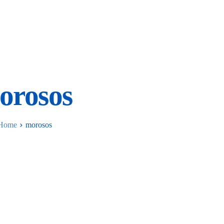
orosos
Home
morosos