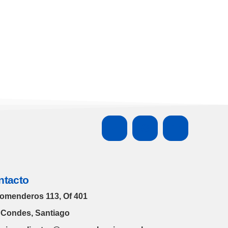
emas
bajo
de
creci
liquid
mient
ez en
o
2026
ntacto
omenderos 113, Of 401
 Condes, Santiago