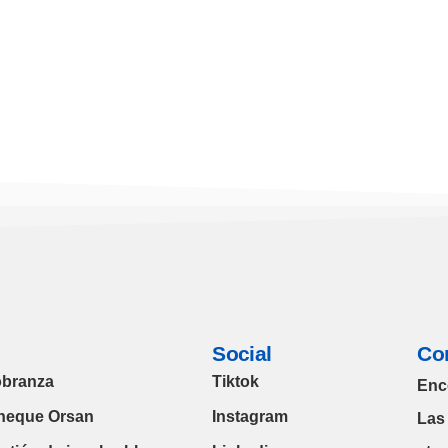
rvicios
Social
Co
branza
Tiktok
Enc
heque Orsan
Instagram
Las